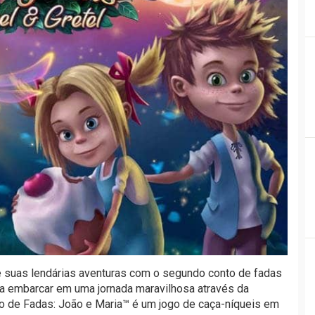
e suas lendárias aventuras com o segundo conto de fadas
para embarcar em uma jornada maravilhosa através da
to de Fadas: João e Maria™ é um jogo de caça-níqueis em