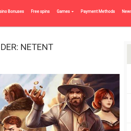
sino Bonuses
Free spins
Games
Payment Methods
New
DER: NETENT