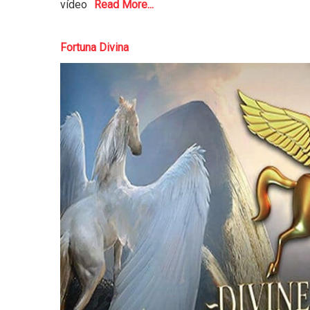
vídeo
Read More...
Fortuna Divina