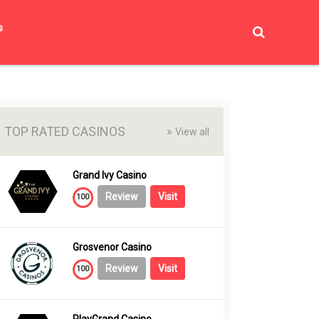
s
TOP RATED CASINOS
»
View all
Grand Ivy Casino
Review
Visit
100
Grosvenor Casino
Review
Visit
100