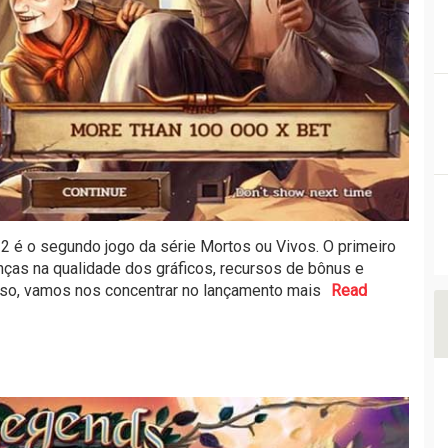
2 é o segundo jogo da série Mortos ou Vivos. O primeiro
enças na qualidade dos gráficos, recursos de bônus e
so, vamos nos concentrar no lançamento mais
Read