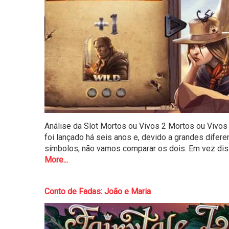
Análise da Slot Mortos ou Vivos 2 Mortos ou Vivos 
foi lançado há seis anos e, devido a grandes difer
símbolos, não vamos comparar os dois. Em vez dis
More...
Conto de Fadas: João e Maria