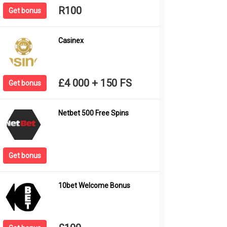
R100
Get bonus
Casinex
£4 000 + 150 FS
Get bonus
Netbet 500 Free Spins
Get bonus
10bet Welcome Bonus