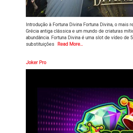
Introdução à Fortuna Divina Fortuna Divina, o mais r
Grécia antiga clássica e um mundo de criaturas mít
abundância. Fortuna Divina é uma slot de vídeo de 5 
substituições
Read More...
Joker Pro