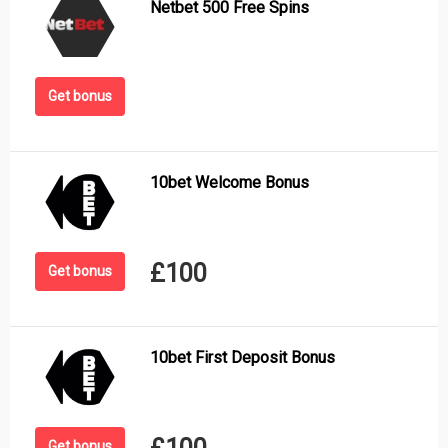
Netbet 500 Free Spins
Get bonus
10bet Welcome Bonus
£100
Get bonus
10bet First Deposit Bonus
Get bonus