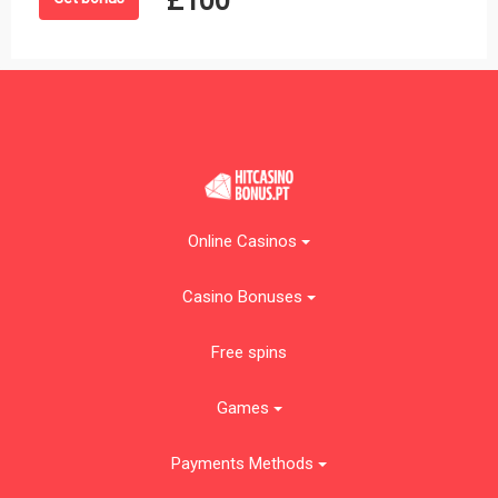
£100
Online Casinos
Casino Bonuses
Free spins
Games
Payments Methods