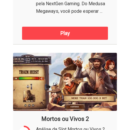
pela NextGen Gaming. Do Medusa
Megaways, você pode esperar ...
Play
Mortos ou Vivos 2
Análise da Slot Mortos ou Vivos 2