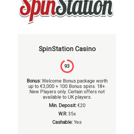
SpinStation Casino
93
Bonus:
Welcome Bonus package worth
up to €3,000 + 100 Bonus spins. 18+.
New Players only. Certain offers not
available to UK players.
Min. Deposit:
€20
W.R:
35x
Cashable:
Yes