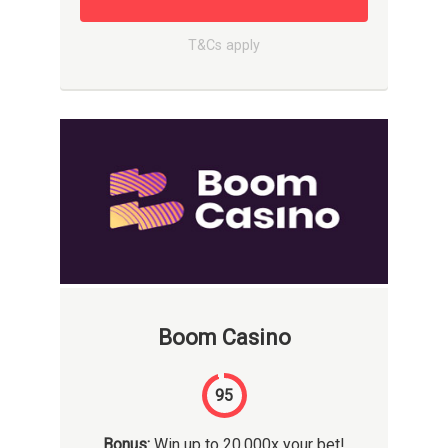
T&Cs apply
Boom Casino
95
Bonus:
Win up to 20,000x your bet!