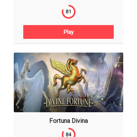
81
Play
Fortuna Divina
84