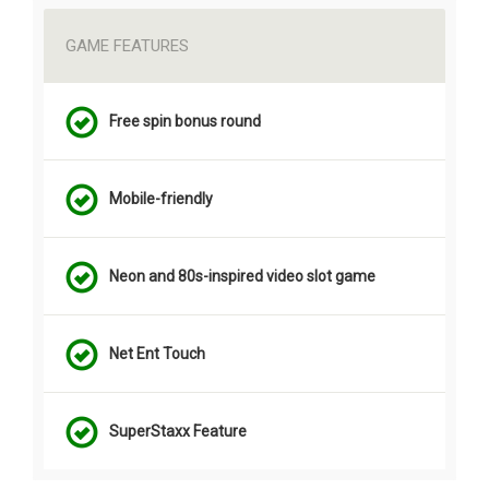
GAME FEATURES
Free spin bonus round
Mobile-friendly
Neon and 80s-inspired video slot game
Net Ent Touch
SuperStaxx Feature