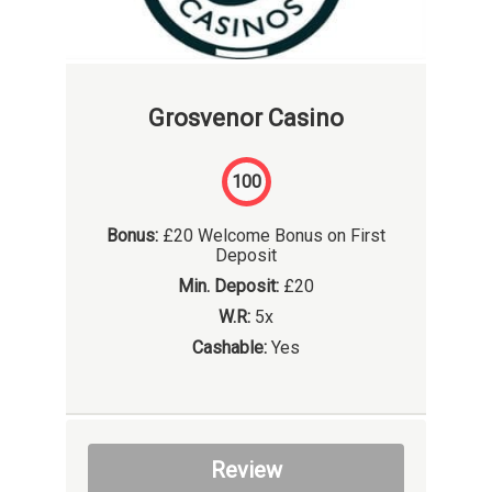
Grosvenor Casino
100
Bonus:
£20 Welcome Bonus on First
Deposit
Min. Deposit:
£20
W.R:
5x
Cashable:
Yes
Review