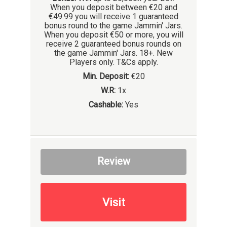
When you deposit between €20 and
€49.99 you will receive 1 guaranteed
bonus round to the game Jammin' Jars.
When you deposit €50 or more, you will
receive 2 guaranteed bonus rounds on
the game Jammin' Jars. 18+. New
Players only. T&Cs apply.
Min. Deposit:
€20
W.R:
1x
Cashable:
Yes
Review
Visit