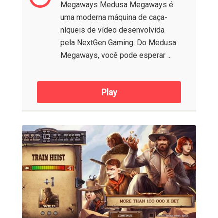
Megaways Medusa Megaways é
uma moderna máquina de caça-
níqueis de vídeo desenvolvida
pela NextGen Gaming. Do Medusa
Megaways, você pode esperar ...
Play