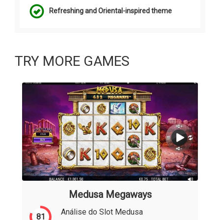
Refreshing and Oriental-inspired theme
TRY MORE GAMES
Medusa Megaways
Análise do Slot Medusa
81