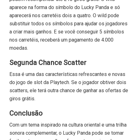
aparece na forma do símbolo do Lucky Panda e só
aparecerá nos carretéis dois a quatro. O wild pode
substituir todos os símbolos para ajudar os jogadores
a criar mais ganhos. E se você conseguir 5 símbolos
nos carretéis, receberá um pagamento de 4.000
moedas.
Segunda Chance Scatter
Essa é uma das características refrescantes e novas
do jogo de slot da Playtech. Se o jogador obtiver dois
scatters, ele terá outra chance de ganhar as ofertas de
giros grátis.
Conclusão
Com um tema inspirado na cultura oriental e uma trilha
sonora complementar, o Lucky Panda pode se tornar