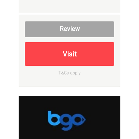
Review
Visit
T&Cs apply