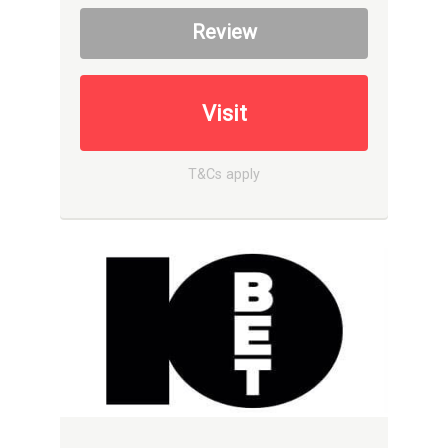
Review
Visit
T&Cs apply