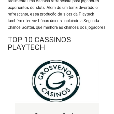
facilmente uma escolha refrescante para jogadores
experientes de slots. Além de um tema divertido e
refrescante, essa produção de slots da Playtech
também oferece bônus únicos, incluindo a Segunda
Chance Scatter, que melhora as chances dos jogadores.
TOP 10 CASSINOS
PLAYTECH