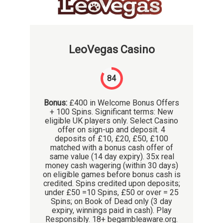
LeoVegas Casino
84
Bonus:
£400 in Welcome Bonus Offers
+ 100 Spins. Significant terms: New
eligible UK players only. Select Casino
offer on sign-up and deposit. 4
deposits of £10, £20, £50, £100
matched with a bonus cash offer of
same value (14 day expiry). 35x real
money cash wagering (within 30 days)
on eligible games before bonus cash is
credited. Spins credited upon deposits;
under £50 =10 Spins, £50 or over = 25
Spins; on Book of Dead only (3 day
expiry, winnings paid in cash). Play
Responsibly. 18+ begambleaware.org.