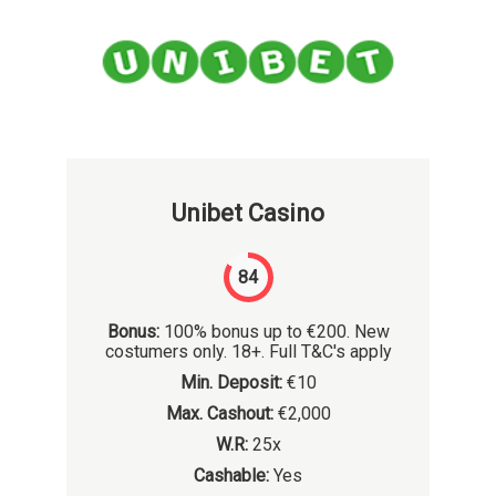
Unibet Casino
84
Bonus:
100% bonus up to €200. New
costumers only. 18+. Full T&C's apply
Min. Deposit:
€10
Max. Cashout:
€2,000
W.R:
25x
Cashable:
Yes