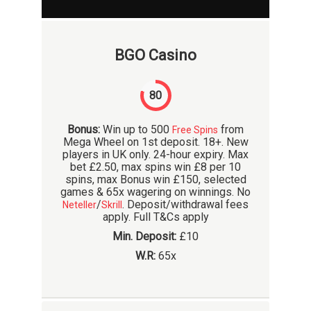
BGO Casino
80
Bonus:
Win up to 500
from
Free Spins
Mega Wheel on 1st deposit. 18+. New
players in UK only. 24-hour expiry. Max
bet £2.50, max spins win £8 per 10
spins, max Bonus win £150, selected
games & 65x wagering on winnings. No
/
. Deposit/withdrawal fees
Neteller
Skrill
apply. Full T&Cs apply
Min. Deposit:
£10
W.R:
65x