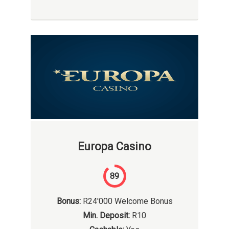
Europa Casino
89
Bonus:
R24'000 Welcome Bonus
Min. Deposit:
R10