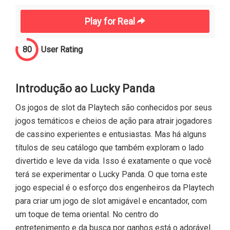
Play for Real
User Rating
80
Introdução ao Lucky Panda
Os jogos de slot da Playtech são conhecidos por seus
jogos temáticos e cheios de ação para atrair jogadores
de cassino experientes e entusiastas. Mas há alguns
títulos de seu catálogo que também exploram o lado
divertido e leve da vida. Isso é exatamente o que você
terá se experimentar o Lucky Panda. O que torna este
jogo especial é o esforço dos engenheiros da Playtech
para criar um jogo de slot amigável e encantador, com
um toque de tema oriental. No centro do
entretenimento e da busca por ganhos está o adorável