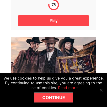
78
Play
We use cookies to help us give you a great experience.
By continuing to use this site, you are agreeing to the
use of cookies.
Read more
Wild Wild West: o Grande Assalto ao
Trem
CONTINUE