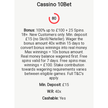
Cassino 10Bet
80
Bonus:
100% up to £100 + 25 Spins.
18+. New Customers only. Min. deposit
£15 (no Skrill/Neteller). Wager the
bonus amount 40x within 15 days to
convert bonus winnings into real money.
Max winnings = 10x bonus amount.
Real money balance wagered first. Free
spins valid for 7 days. Free spins max.
winnings = £100. Stake contribution
towards wagering requirements varies
between eligible games. Full T&C's
apply.
Min. Deposit:
£15
W.R:
40x
Cashable:
Yes