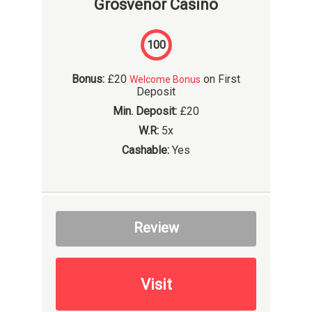
Grosvenor Casino
100
Bonus:
£20
on First
Welcome Bonus
Deposit
Min. Deposit:
£20
W.R:
5x
Cashable:
Yes
Review
Visit