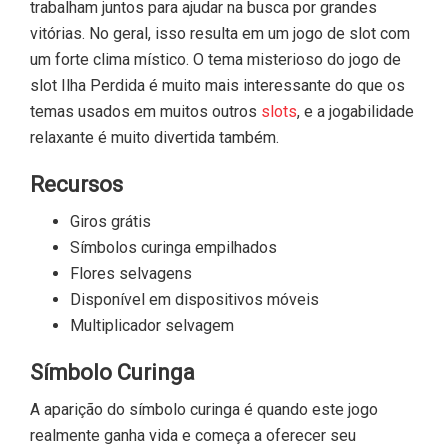
trabalham juntos para ajudar na busca por grandes
vitórias. No geral, isso resulta em um jogo de slot com
um forte clima místico. O tema misterioso do jogo de
slot Ilha Perdida é muito mais interessante do que os
temas usados ​​em muitos outros
slots
, e a jogabilidade
relaxante é muito divertida também.
Recursos
Giros grátis
Símbolos curinga empilhados
Flores selvagens
Disponível em dispositivos móveis
Multiplicador selvagem
Símbolo Curinga
A aparição do símbolo curinga é quando este jogo
realmente ganha vida e começa a oferecer seu