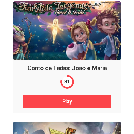
Conto de Fadas: João e Maria
81
Play