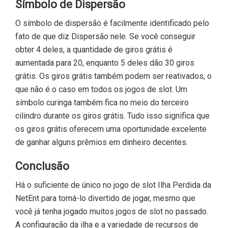
Símbolo de Dispersão
O símbolo de dispersão é facilmente identificado pelo
fato de que diz Dispersão nele. Se você conseguir
obter 4 deles, a quantidade de giros grátis é
aumentada para 20, enquanto 5 deles dão 30 giros
grátis. Os giros grátis também podem ser reativados, o
que não é o caso em todos os jogos de slot. Um
símbolo curinga também fica no meio do terceiro
cilindro durante os giros grátis. Tudo isso significa que
os giros grátis oferecem uma oportunidade excelente
de ganhar alguns prêmios em dinheiro decentes.
Conclusão
Há o suficiente de único no jogo de slot Ilha Perdida da
NetEnt para torná-lo divertido de jogar, mesmo que
você já tenha jogado muitos jogos de slot no passado.
A configuração da ilha e a variedade de recursos de