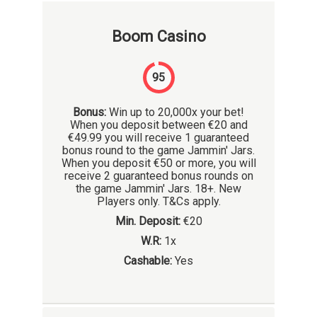
Boom Casino
95
Bonus:
Win up to 20,000x your bet!
When you deposit between €20 and
€49.99 you will receive 1 guaranteed
bonus round to the game Jammin' Jars.
When you deposit €50 or more, you will
receive 2 guaranteed bonus rounds on
the game Jammin' Jars. 18+. New
Players only. T&Cs apply.
Min. Deposit:
€20
W.R:
1x
Cashable:
Yes