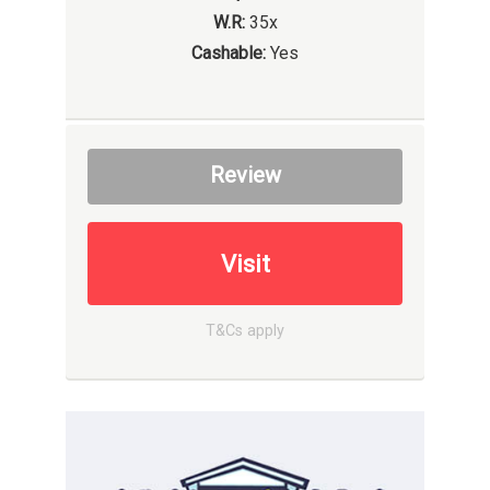
W.R:
35x
Cashable:
Yes
Review
Visit
T&Cs apply