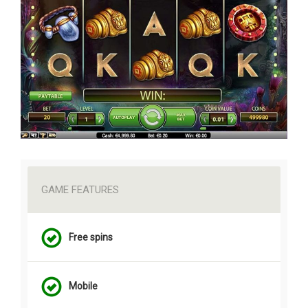
GAME FEATURES
Free spins
Mobile