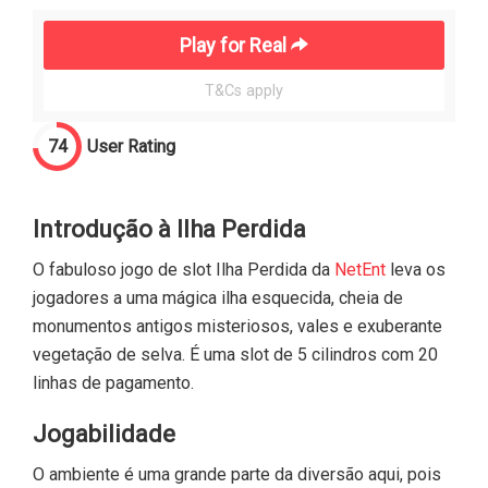
Play for Real
T&Cs apply
User Rating
74
Introdução à Ilha Perdida
O fabuloso jogo de slot Ilha Perdida da
NetEnt
leva os
jogadores a uma mágica ilha esquecida, cheia de
monumentos antigos misteriosos, vales e exuberante
vegetação de selva. É uma slot de 5 cilindros com 20
linhas de pagamento.
Jogabilidade
O ambiente é uma grande parte da diversão aqui, pois