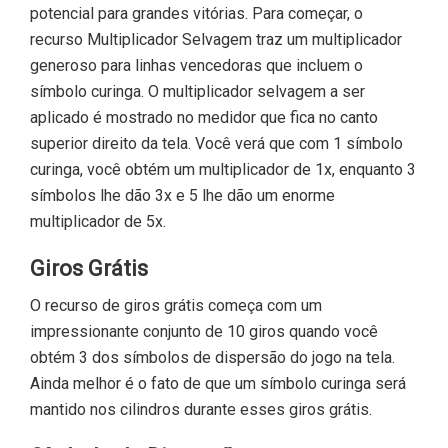
potencial para grandes vitórias. Para começar, o
recurso Multiplicador Selvagem traz um multiplicador
generoso para linhas vencedoras que incluem o
símbolo curinga. O multiplicador selvagem a ser
aplicado é mostrado no medidor que fica no canto
superior direito da tela. Você verá que com 1 símbolo
curinga, você obtém um multiplicador de 1x, enquanto 3
símbolos lhe dão 3x e 5 lhe dão um enorme
multiplicador de 5x.
Giros Grátis
O recurso de giros grátis começa com um
impressionante conjunto de 10 giros quando você
obtém 3 dos símbolos de dispersão do jogo na tela.
Ainda melhor é o fato de que um símbolo curinga será
mantido nos cilindros durante esses giros grátis.