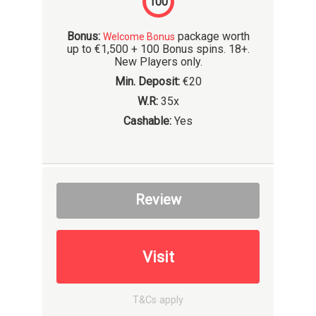
100
Bonus:
package worth
Welcome Bonus
up to €1,500 + 100 Bonus spins. 18+.
New Players only.
Min. Deposit:
€20
W.R:
35x
Cashable:
Yes
Review
Visit
T&Cs apply