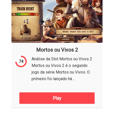
Mortos ou Vivos 2
Análise da Slot Mortos ou Vivos 2
74
Mortos ou Vivos 2 é o segundo
jogo da série Mortos ou Vivos. O
primeiro foi lançado há ...
Play