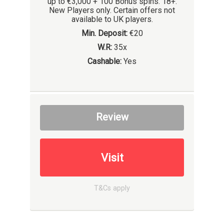
up to €3,000 + 100 Bonus spins. 18+.
New Players only. Certain offers not
available to UK players.
Min. Deposit:
€20
W.R:
35x
Cashable:
Yes
Review
Visit
T&Cs apply