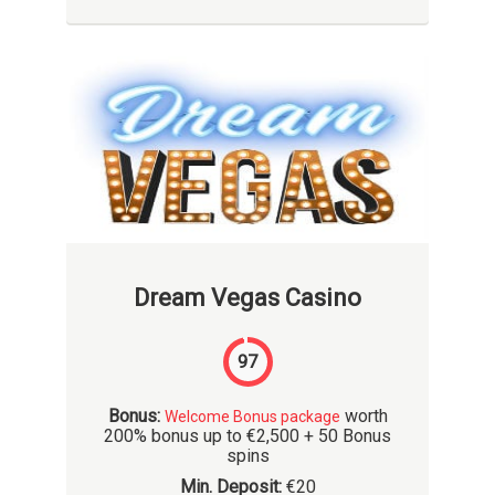
Dream Vegas Casino
97
Bonus:
worth
Welcome Bonus package
200% bonus up to €2,500 + 50 Bonus
spins
Min. Deposit:
€20