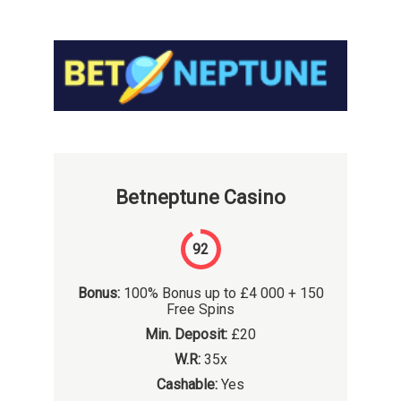
Betneptune Casino
92
Bonus:
100% Bonus up to £4 000 + 150
Free Spins
Min. Deposit:
£20
W.R:
35x
Cashable:
Yes