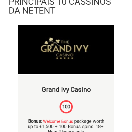
PRINCIPAIS 10 CASSINOS
DA NETENT
Grand Ivy Casino
100
Bonus:
package worth
Welcome Bonus
up to €1,500 + 100 Bonus spins. 18+.
New Players only.