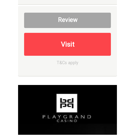
Review
Visit
T&Cs apply