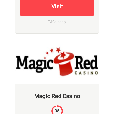
Visit
T&Cs apply
Magic Red Casino
95