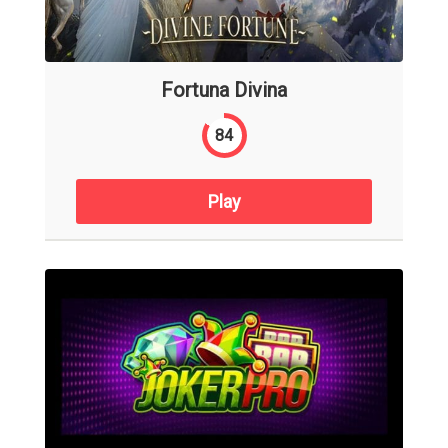
Fortuna Divina
84
Play