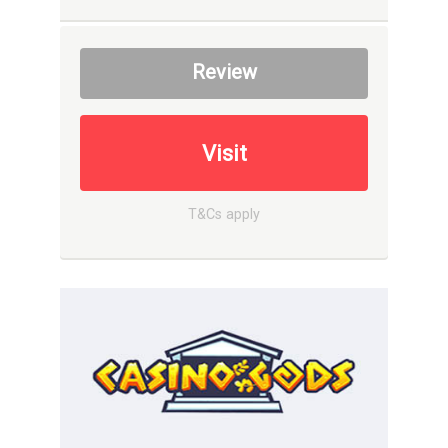
Review
Visit
T&Cs apply