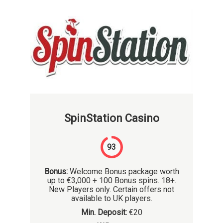
SpinStation Casino
93
Bonus:
Welcome Bonus package worth
up to €3,000 + 100 Bonus spins. 18+.
New Players only. Certain offers not
available to UK players.
Min. Deposit:
€20