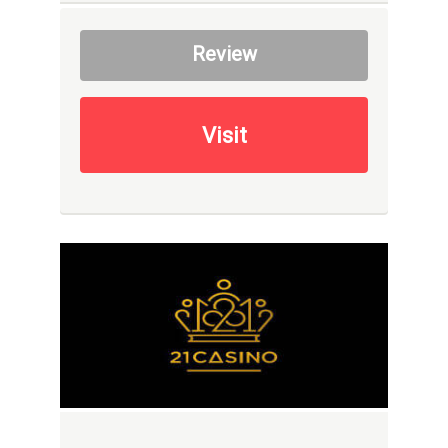
Review
Visit