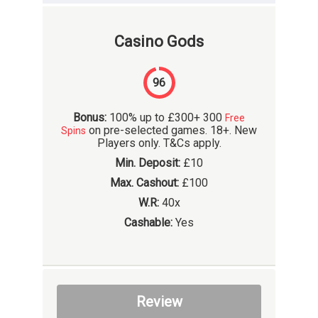
Casino Gods
96
Bonus:
100% up to £300+ 300
Free
on pre-selected games. 18+. New
Spins
Players only. T&Cs apply.
Min. Deposit:
£10
Max. Cashout:
£100
W.R:
40x
Cashable:
Yes
Review