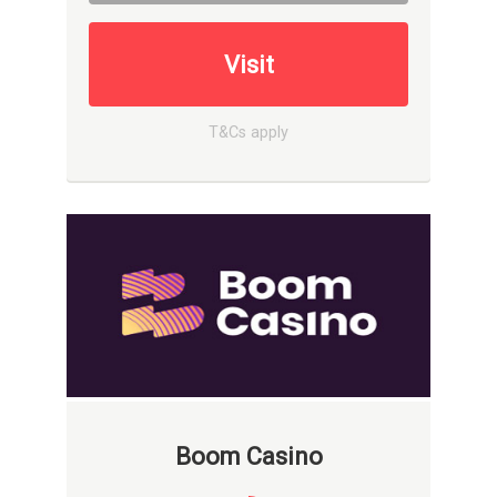
Visit
T&Cs apply
Boom Casino