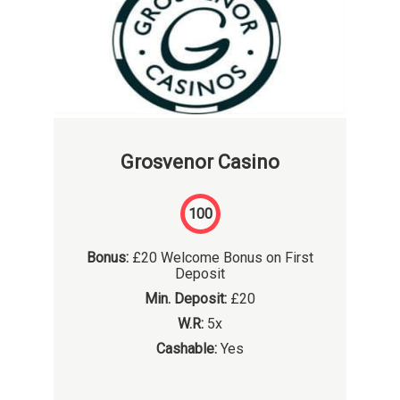
Grosvenor Casino
100
Bonus:
£20 Welcome Bonus on First
Deposit
Min. Deposit:
£20
W.R:
5x
Cashable:
Yes