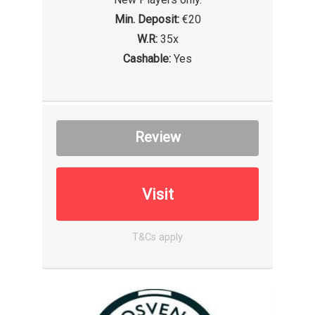
Min. Deposit:
€20
W.R:
35x
Cashable:
Yes
Review
Visit
T&Cs apply