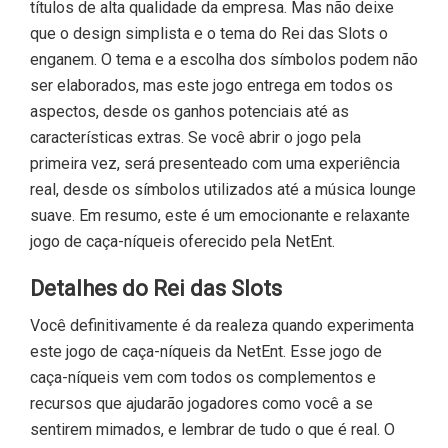
títulos de alta qualidade da empresa. Mas não deixe
que o design simplista e o tema do Rei das Slots o
enganem. O tema e a escolha dos símbolos podem não
ser elaborados, mas este jogo entrega em todos os
aspectos, desde os ganhos potenciais até as
características extras. Se você abrir o jogo pela
primeira vez, será presenteado com uma experiência
real, desde os símbolos utilizados até a música lounge
suave. Em resumo, este é um emocionante e relaxante
jogo de caça-níqueis oferecido pela NetEnt.
Detalhes do Rei das Slots
Você definitivamente é da realeza quando experimenta
este jogo de caça-níqueis da NetEnt. Esse jogo de
caça-níqueis vem com todos os complementos e
recursos que ajudarão jogadores como você a se
sentirem mimados, e lembrar de tudo o que é real. O