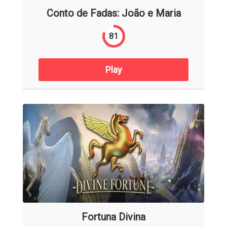
Conto de Fadas: João e Maria
81
Play
Fortuna Divina