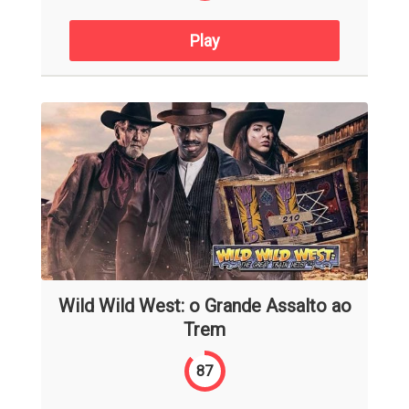
Play
Wild Wild West: o Grande Assalto ao
Trem
87