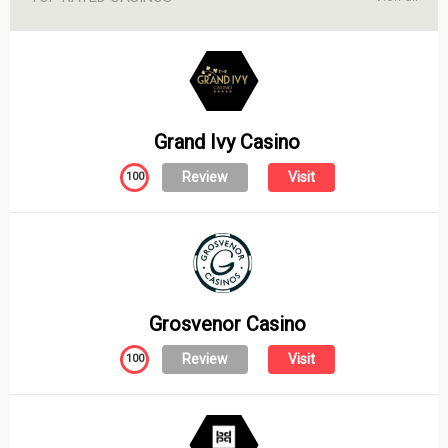
Grand Ivy Casino
Review
Visit
100
Grosvenor Casino
Review
Visit
100