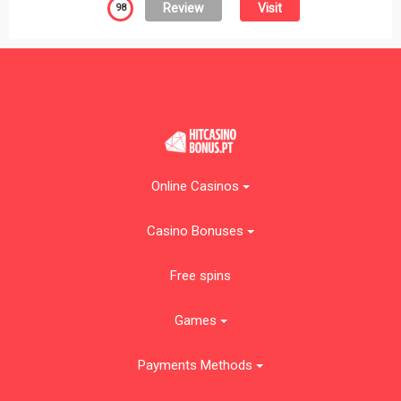
Review
Visit
98
Online Casinos
Casino Bonuses
Free spins
Games
Payments Methods