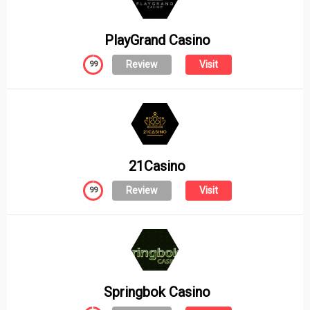
PlayGrand Casino
Review
Visit
99
21Casino
Review
Visit
99
Springbok Casino