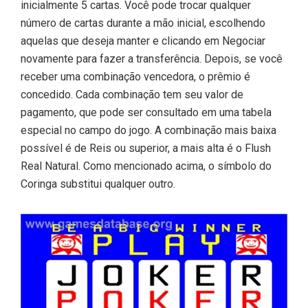
inicialmente 5 cartas. Você pode trocar qualquer
número de cartas durante a mão inicial, escolhendo
aquelas que deseja manter e clicando em Negociar
novamente para fazer a transferência. Depois, se você
receber uma combinação vencedora, o prêmio é
concedido. Cada combinação tem seu valor de
pagamento, que pode ser consultado em uma tabela
especial no campo do jogo. A combinação mais baixa
possível é de Reis ou superior, a mais alta é o Flush
Real Natural. Como mencionado acima, o símbolo do
Coringa substitui qualquer outro.