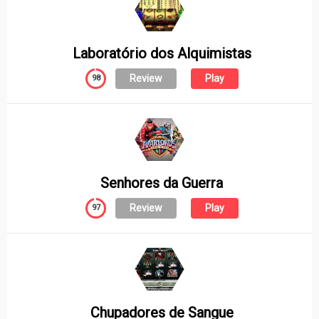
Laboratório dos Alquimistas
Review
Play
98
Senhores da Guerra
Review
Play
97
Chupadores de Sangue