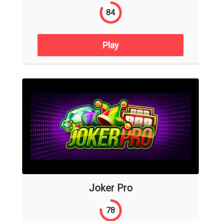
84
Play
Joker Pro
78