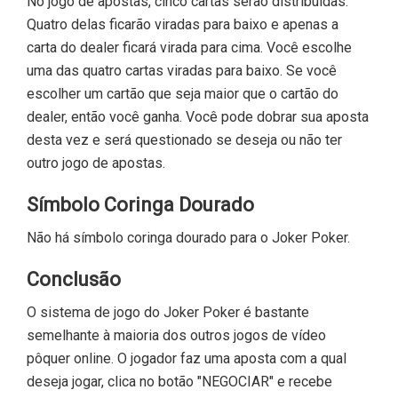
No jogo de apostas, cinco cartas serão distribuídas.
Quatro delas ficarão viradas para baixo e apenas a
carta do dealer ficará virada para cima. Você escolhe
uma das quatro cartas viradas para baixo. Se você
escolher um cartão que seja maior que o cartão do
dealer, então você ganha. Você pode dobrar sua aposta
desta vez e será questionado se deseja ou não ter
outro jogo de apostas.
Símbolo Coringa Dourado
Não há símbolo coringa dourado para o Joker Poker.
Conclusão
O sistema de jogo do Joker Poker é bastante
semelhante à maioria dos outros jogos de vídeo
pôquer online. O jogador faz uma aposta com a qual
deseja jogar, clica no botão "NEGOCIAR" e recebe