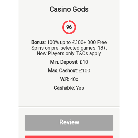
Casino Gods
96
Bonus:
100% up to £300+ 300 Free
Spins on pre-selected games. 18+.
New Players only. T&Cs apply.
Min. Deposit:
£10
Max. Cashout:
£100
W.R:
40x
Cashable:
Yes
Review