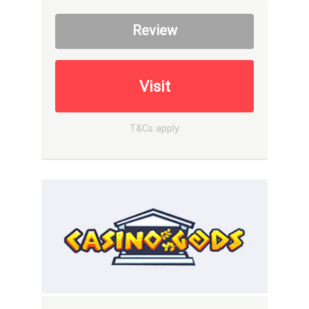
Review
Visit
T&Cs apply