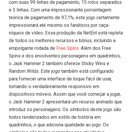
com suas 99 linhas de pagamento, 15 rolos separados
e 3 linhas. Com uma impressionante porcentagem
teórica de pagamento de 97,1%, este jogo certamente
impressionará até mesmo os fanáticos por caça-
níqueis de vídeo. Essa produção da NetEnt está repleta
de todos os melhores recursos e bônus, incluindo a
empolgante rodada de
Free Spins
. Além dos Free
Spins e dos envolventes personagens em quadrinhos,
o Jack Hammer 2 também oferece Sticky Wins e
Random Wilds. Este jogo também está configurado
para fornecer uma interface de toque fácil de usar,
tornando-o verdadeiramente responsivo em
dispositivos móveis. Assim que você começar a jogar,
o Jack Hammer 2 apresentará um recurso animado que
introduz os personagens. Os símbolos deste jogo são
todos renderizados em estilo de história em
quadrinhos, o que adiciona qualidade ao jogo. Os