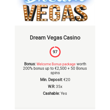
Dream Vegas Casino
97
Bonus:
worth
Welcome Bonus package
200% bonus up to €2,500 + 50 Bonus
spins
Min. Deposit:
€20
W.R:
35x
Cashable:
Yes