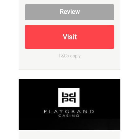
Review
Visit
T&Cs apply