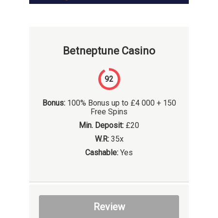
Betneptune Casino
92
Bonus:
100% Bonus up to £4 000 + 150
Free Spins
Min. Deposit:
£20
W.R:
35x
Cashable:
Yes
Review