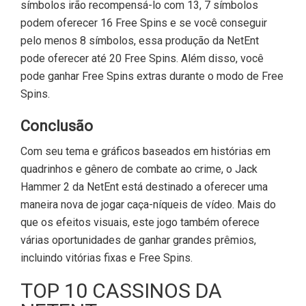
símbolos irão recompensá-lo com 13, 7 símbolos
podem oferecer 16 Free Spins e se você conseguir
pelo menos 8 símbolos, essa produção da NetEnt
pode oferecer até 20 Free Spins. Além disso, você
pode ganhar Free Spins extras durante o modo de Free
Spins.
Conclusão
Com seu tema e gráficos baseados em histórias em
quadrinhos e gênero de combate ao crime, o Jack
Hammer 2 da NetEnt está destinado a oferecer uma
maneira nova de jogar caça-níqueis de vídeo. Mais do
que os efeitos visuais, este jogo também oferece
várias oportunidades de ganhar grandes prêmios,
incluindo vitórias fixas e Free Spins.
TOP 10 CASSINOS DA