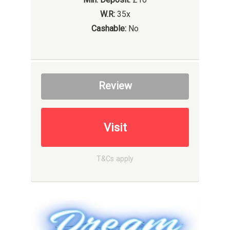
W.R:
35x
Cashable:
No
Review
Visit
T&Cs apply