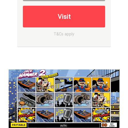
Visit
T&Cs apply