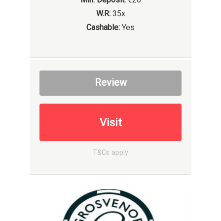
W.R:
35x
Cashable:
Yes
Review
Visit
T&Cs apply