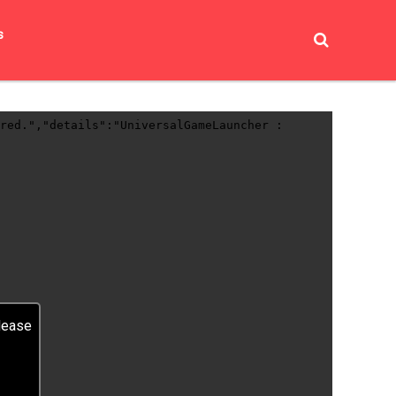
s
lease