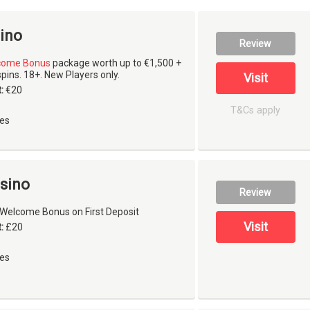
sino
Review
come Bonus
package worth up to €1,500 +
pins. 18+. New Players only.
Visit
t:
€20
T&Cs apply
es
sino
Review
Welcome Bonus on First Deposit
Visit
t:
£20
es