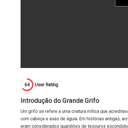
User Rating
64
Introdução do Grande Grifo
Um grifo se refere a uma criatura mítica que acredita
com cabeça e asas de águia. Em histórias antigas, ac
eram considerados guardiões de tesouros escondidos