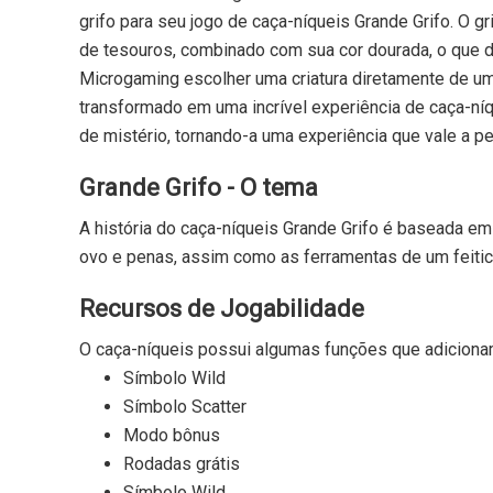
grifo para seu jogo de caça-níqueis Grande Grifo. O 
de tesouros, combinado com sua cor dourada, o que dá 
Microgaming escolher uma criatura diretamente de um m
transformado em uma incrível experiência de caça-níq
de mistério, tornando-a uma experiência que vale a pe
Grande Grifo - O tema
A história do caça-níqueis Grande Grifo é baseada em 
ovo e penas, assim como as ferramentas de um feitice
Recursos de Jogabilidade
O caça-níqueis possui algumas funções que adicionam
Símbolo Wild
Símbolo Scatter
Modo bônus
Rodadas grátis
Símbolo Wild