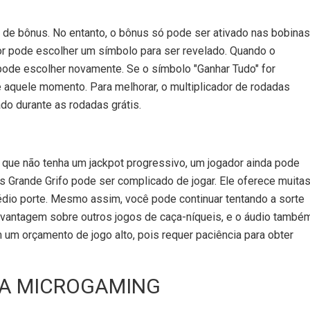
 de bônus. No entanto, o bônus só pode ser ativado nas bobinas
ador pode escolher um símbolo para ser revelado. Quando o
pode escolher novamente. Se o símbolo "Ganhar Tudo" for
té aquele momento. Para melhorar, o multiplicador de rodadas
do durante as rodadas grátis.
que não tenha um jackpot progressivo, um jogador ainda pode
is Grande Grifo pode ser complicado de jogar. Ele oferece muita
io porte. Mesmo assim, você pode continuar tentando a sorte
a vantagem sobre outros jogos de caça-níqueis, e o áudio també
um orçamento de jogo alto, pois requer paciência para obter
 DA MICROGAMING