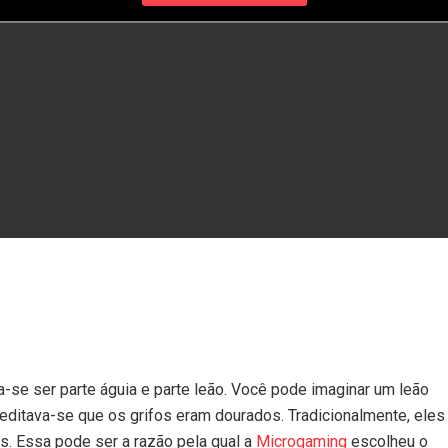
va-se ser parte águia e parte leão. Você pode imaginar um leão
reditava-se que os grifos eram dourados. Tradicionalmente, eles
. Essa pode ser a razão pela qual a
Microgaming
escolheu o