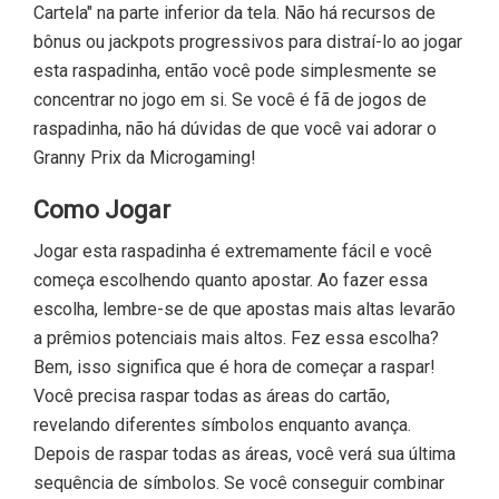
Cartela" na parte inferior da tela. Não há recursos de
bônus ou jackpots progressivos para distraí-lo ao jogar
esta raspadinha, então você pode simplesmente se
concentrar no jogo em si. Se você é fã de jogos de
raspadinha, não há dúvidas de que você vai adorar o
Granny Prix da Microgaming!
Como Jogar
Jogar esta raspadinha é extremamente fácil e você
começa escolhendo quanto apostar. Ao fazer essa
escolha, lembre-se de que apostas mais altas levarão
a prêmios potenciais mais altos. Fez essa escolha?
Bem, isso significa que é hora de começar a raspar!
Você precisa raspar todas as áreas do cartão,
revelando diferentes símbolos enquanto avança.
Depois de raspar todas as áreas, você verá sua última
sequência de símbolos. Se você conseguir combinar