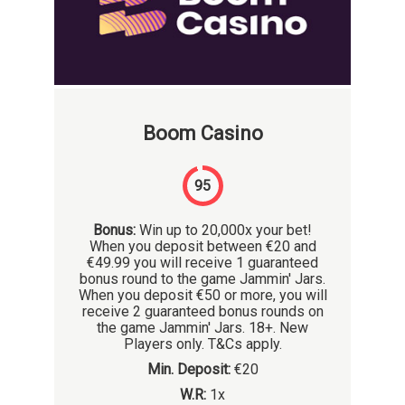
Boom Casino
95
Bonus:
Win up to 20,000x your bet!
When you deposit between €20 and
€49.99 you will receive 1 guaranteed
bonus round to the game Jammin' Jars.
When you deposit €50 or more, you will
receive 2 guaranteed bonus rounds on
the game Jammin' Jars. 18+. New
Players only. T&Cs apply.
Min. Deposit:
€20
W.R:
1x