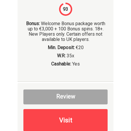
93
Bonus:
Welcome Bonus package worth
up to €3,000 + 100 Bonus spins. 18+.
New Players only. Certain offers not
available to UK players.
Min. Deposit:
€20
W.R:
35x
Cashable:
Yes
Review
Visit