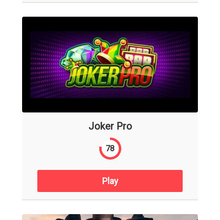
Joker Pro
78
Play