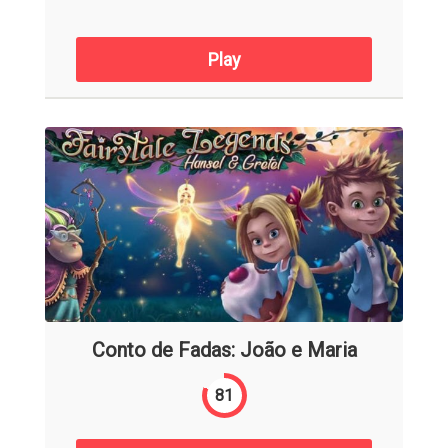
Play
Conto de Fadas: João e Maria
81