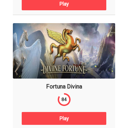
Play
Fortuna Divina
84
Play