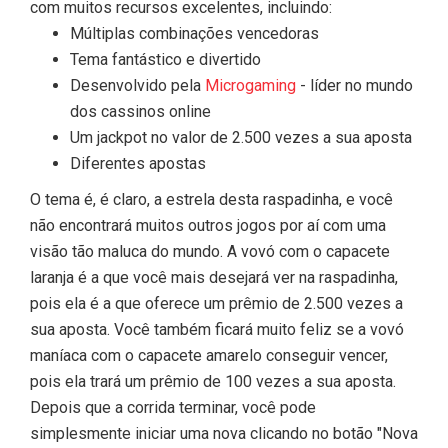
com muitos recursos excelentes, incluindo:
Múltiplas combinações vencedoras
Tema fantástico e divertido
Desenvolvido pela
Microgaming
- líder no mundo
dos cassinos online
Um jackpot no valor de 2.500 vezes a sua aposta
Diferentes apostas
O tema é, é claro, a estrela desta raspadinha, e você
não encontrará muitos outros jogos por aí com uma
visão tão maluca do mundo. A vovó com o capacete
laranja é a que você mais desejará ver na raspadinha,
pois ela é a que oferece um prêmio de 2.500 vezes a
sua aposta. Você também ficará muito feliz se a vovó
maníaca com o capacete amarelo conseguir vencer,
pois ela trará um prêmio de 100 vezes a sua aposta.
Depois que a corrida terminar, você pode
simplesmente iniciar uma nova clicando no botão "Nova