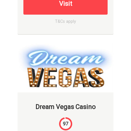
Visit
T&Cs apply
Dream Vegas Casino
97