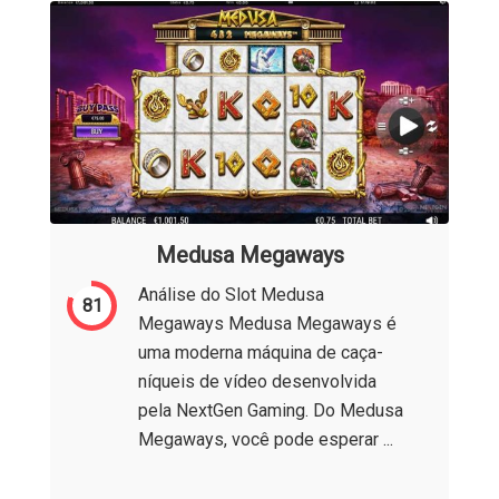
Medusa Megaways
Análise do Slot Medusa
81
Megaways Medusa Megaways é
uma moderna máquina de caça-
níqueis de vídeo desenvolvida
pela NextGen Gaming. Do Medusa
Megaways, você pode esperar ...