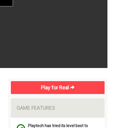
Play for Real
GAME FEATURES
Playtech has tried its level best to