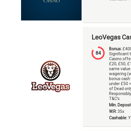
LeoVegas Ca
Bonus:
£400
84
Significant 
Casino offe
£20, £50, £
same value 
wagering (w
bonus cash 
under £50 =
of Dead only
Responsibly
T&C’s.
Min. Deposi
W.R:
35x
Cashable:
Y