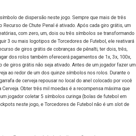
o símbolo de dispersão neste jogo. Sempre que mais de três
o Recurso de Chute Penal é ativado. Após cada giro grátis, um
eatórias, com zero, um, dois ou três símbolos se transformando
ir 3 ou mais logotipos de Torcedores de Futebol, ele reativará
curso de giros grátis de cobranças de pênalti, ter dois, três,
ugar dos rolos também oferecerá pagamentos de 1x, 3x, 100x,
o de giros grátis não seja ativado. Antes de um jogador fazer um
rveja ao redor de um dos quinze símbolos nos rolos. Durante o
garrafa de cerveja repousar no local do anel colocado por você
a Cerveja.
Obter três mil moedas é a recompensa máxima que
 um jogador coletar 5 símbolos curinga (bolas de futebol em
ckpots neste jogo, e Torcedores de Futebol não é um slot de