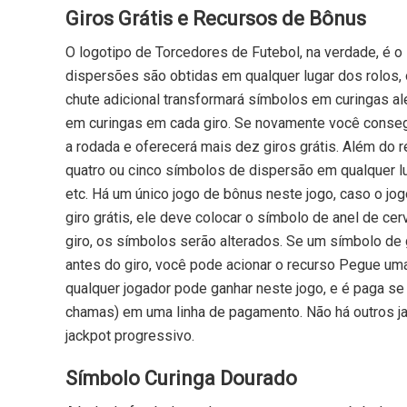
Giros Grátis e Recursos de Bônus
O logotipo de Torcedores de Futebol, na verdade, é 
dispersões são obtidas em qualquer lugar dos rolos, 
chute adicional transformará símbolos em curingas al
em curingas em cada giro. Se novamente você consegu
a rodada e oferecerá mais dez giros grátis. Além do re
quatro ou cinco símbolos de dispersão em qualquer l
etc.
Há um único jogo de bônus neste jogo, caso o jog
giro grátis, ele deve colocar o símbolo de anel de ce
giro, os símbolos serão alterados. Se um símbolo de 
antes do giro, você pode acionar o recurso Pegue um
qualquer jogador pode ganhar neste jogo, e é paga se
chamas) em uma linha de pagamento. Não há outros ja
jackpot progressivo.
Símbolo Curinga Dourado