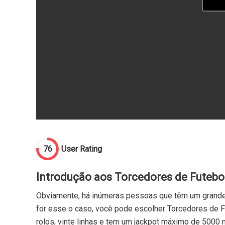
User Rating
76
Introdução aos Torcedores de Futebo
Obviamente, há inúmeras pessoas que têm um grande 
for esse o caso, você pode escolher Torcedores de Fu
rolos, vinte linhas e tem um jackpot máximo de 5000