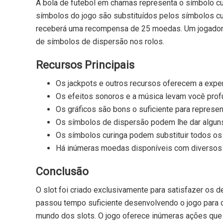
A bola de futebol em chamas representa o símbolo cu
símbolos do jogo são substituídos pelos símbolos cu
receberá uma recompensa de 25 moedas. Um jogador
de símbolos de dispersão nos rolos.
Recursos Principais
Os jackpots e outros recursos oferecem a expe
Os efeitos sonoros e a música levam você prof
Os gráficos são bons o suficiente para represent
Os símbolos de dispersão podem lhe dar alguns
Os símbolos curinga podem substituir todos os
Há inúmeras moedas disponíveis com diversos
Conclusão
O slot foi criado exclusivamente para satisfazer os 
passou tempo suficiente desenvolvendo o jogo para o
mundo dos slots. O jogo oferece inúmeras ações que 