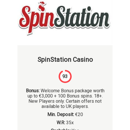
SpinStation Casino
93
Bonus:
Welcome Bonus package worth
up to €3,000 + 100 Bonus spins. 18+.
New Players only. Certain offers not
available to UK players.
Min. Deposit:
€20
W.R:
35x