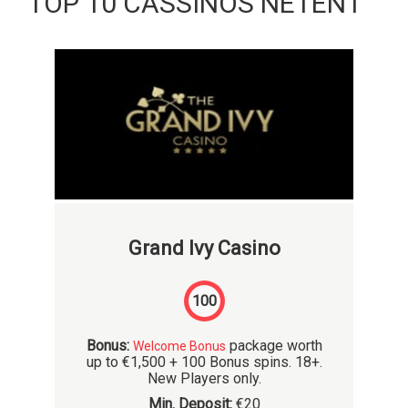
TOP 10 CASSINOS NETENT
Grand Ivy Casino
100
Bonus:
package worth
Welcome Bonus
up to €1,500 + 100 Bonus spins. 18+.
New Players only.
Min. Deposit:
€20