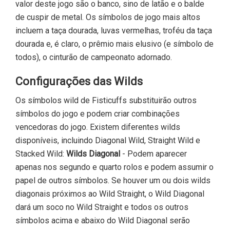
valor deste jogo são o banco, sino de latão e o balde
de cuspir de metal. Os símbolos de jogo mais altos
incluem a taça dourada, luvas vermelhas, troféu da taça
dourada e, é claro, o prêmio mais elusivo (e símbolo de
todos), o cinturão de campeonato adornado.
Configurações das Wilds
Os símbolos wild de Fisticuffs substituirão outros
símbolos do jogo e podem criar combinações
vencedoras do jogo. Existem diferentes wilds
disponíveis, incluindo Diagonal Wild, Straight Wild e
Stacked Wild:
Wilds Diagonal
- Podem aparecer
apenas nos segundo e quarto rolos e podem assumir o
papel de outros símbolos. Se houver um ou dois wilds
diagonais próximos ao Wild Straight, o Wild Diagonal
dará um soco no Wild Straight e todos os outros
símbolos acima e abaixo do Wild Diagonal serão