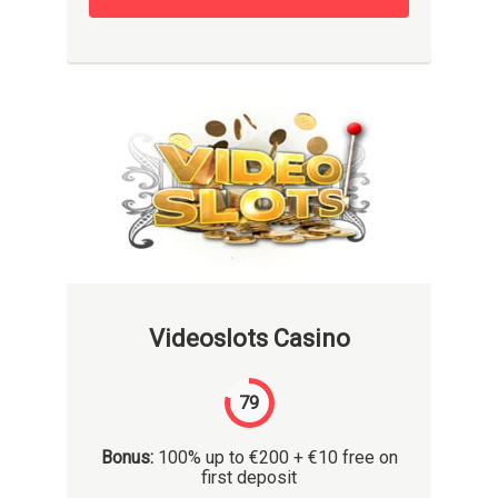
Videoslots Casino
79
Bonus:
100% up to €200 + €10 free on
first deposit