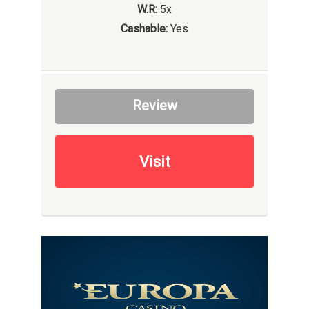
W.R:
5x
Cashable:
Yes
Review
Visit