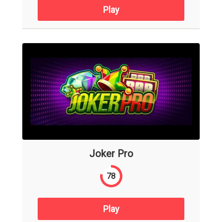
Play
Joker Pro
78
Play