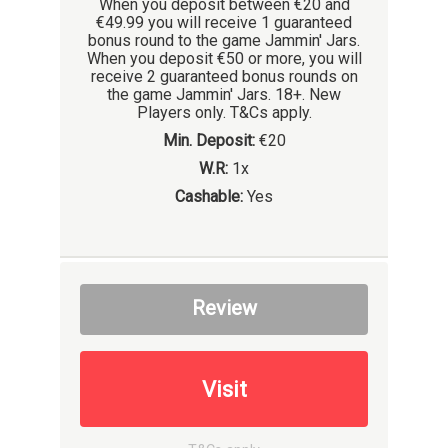
When you deposit between €20 and
€49.99 you will receive 1 guaranteed
bonus round to the game Jammin' Jars.
When you deposit €50 or more, you will
receive 2 guaranteed bonus rounds on
the game Jammin' Jars. 18+. New
Players only. T&Cs apply.
Min. Deposit:
€20
W.R:
1x
Cashable:
Yes
Review
Visit