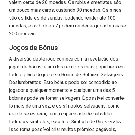
valem cerca de 20 moedas. Os rubis e ametistas são
um pouco mais caros, custando 30 moedas. Os sinos
são os líderes de vendas, podendo render até 100
moedas, e os botões 7 podem render ao jogador quase
200 moedas.
Jogos de Bônus
A diversão deste jogo começa com a revelação dos
jogos de bônus, e um dos recursos mais populares em
todo o plano do jogo é o Bônus de Bobinas Selvagens
Deslumbrantes. Este bônus pode ser concedido ao
jogador a qualquer momento e qualquer uma das 5
bobinas pode se tornar selvagem. É possível convertê-
lo mais de uma vez, e os símbolos selvagens, como
era de se esperar, têm a capacidade de substituir
todos os símbolos, exceto o Símbolo de Giros Grátis.
Isso torna possível criar muitos prêmios pagáveis,