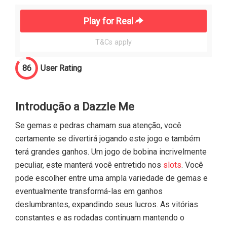
Play for Real
T&Cs apply
User Rating
86
Introdução a Dazzle Me
Se gemas e pedras chamam sua atenção, você
certamente se divertirá jogando este jogo e também
terá grandes ganhos. Um jogo de bobina incrivelmente
peculiar, este manterá você entretido nos
slots
. Você
pode escolher entre uma ampla variedade de gemas e
eventualmente transformá-las em ganhos
deslumbrantes, expandindo seus lucros. As vitórias
constantes e as rodadas continuam mantendo o