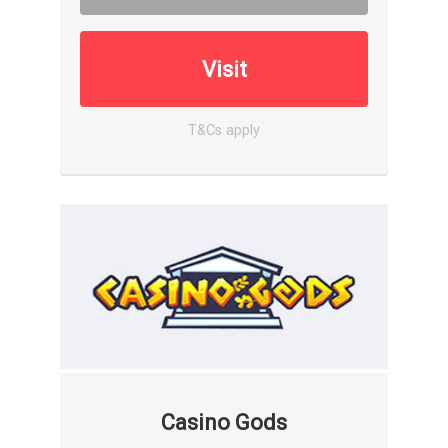
Visit
T&Cs apply
Casino Gods