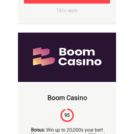
T&Cs apply
Boom Casino
95
Bonus:
Win up to 20,000x your bet!