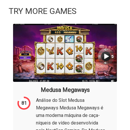
TRY MORE GAMES
Medusa Megaways
Análise do Slot Medusa
81
Megaways Medusa Megaways é
uma moderna máquina de caça-
níqueis de vídeo desenvolvida