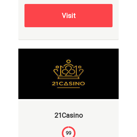
Visit
21Casino
99