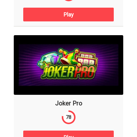
Play
Joker Pro
78