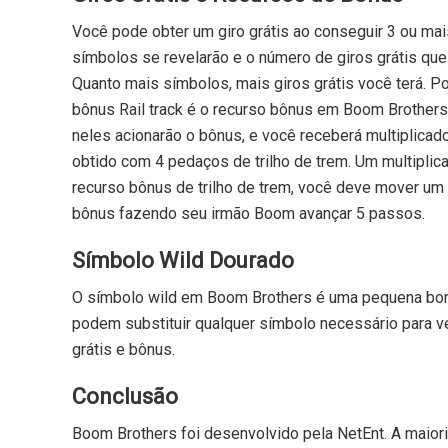
Você pode obter um giro grátis ao conseguir 3 ou mai
símbolos se revelarão e o número de giros grátis qu
Quanto mais símbolos, mais giros grátis você terá. 
bônus Rail track é o recurso bônus em Boom Brothers. 
neles acionarão o bônus, e você receberá multiplicad
obtido com 4 pedaços de trilho de trem. Um multiplic
recurso bônus de trilho de trem, você deve mover um
bônus fazendo seu irmão Boom avançar 5 passos.
Símbolo Wild Dourado
O símbolo wild em Boom Brothers é uma pequena bomb
podem substituir qualquer símbolo necessário para v
grátis e bônus.
Conclusão
Boom Brothers foi desenvolvido pela NetEnt. A maior