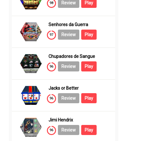
Review
Play
98
Senhores da Guerra
Review
Play
97
Chupadores de Sangue
Review
Play
96
Jacks or Better
Review
Play
96
Jimi Hendrix
Review
Play
96