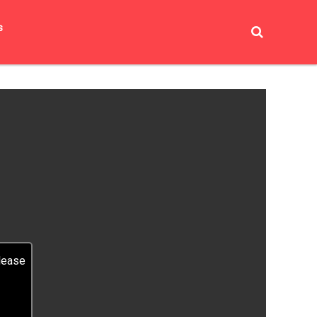
s
lease