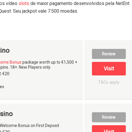
os vídeo
slots
de maior pagamento desenvolvidos pela NetEnt.
Quest. Seu jackpot vale 7.500 moedas.
sino
Review
come Bonus
package worth up to €1,500 +
pins. 18+. New Players only.
Visit
t:
€20
T&Cs apply
es
sino
Review
Welcome Bonus on First Deposit
Visit