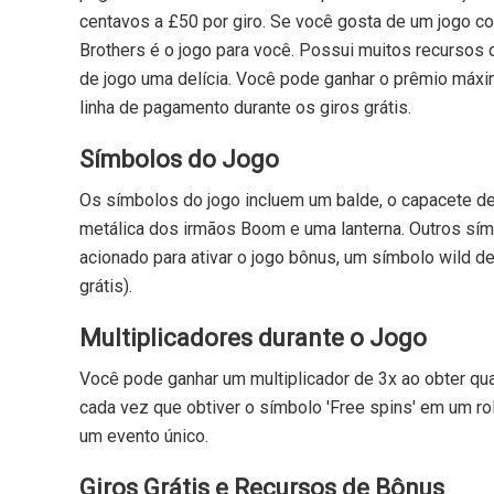
centavos a £50 por giro. Se você gosta de um jogo 
Brothers é o jogo para você. Possui muitos recursos 
de jogo uma delícia. Você pode ganhar o prêmio máxi
linha de pagamento durante os giros grátis.
Símbolos do Jogo
Os símbolos do jogo incluem um balde, o capacete de
metálica dos irmãos Boom e uma lanterna. Outros símb
acionado para ativar o jogo bônus, um símbolo wild d
grátis).
Multiplicadores durante o Jogo
Você pode ganhar um multiplicador de 3x ao obter qual
cada vez que obtiver o símbolo 'Free spins' em um rol
um evento único.
Giros Grátis e Recursos de Bônus