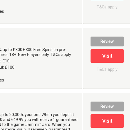
T&Cs apply
es
Review
 up to £300+ 300 Free Spins on pre-
mes. 18+. New Players only. T&Cs apply.
Visit
t:
£10
ut:
£100
T&Cs apply
es
Review
up to 20,000x your bet! When you deposit
 and €49.99 you will receive 1 guaranteed
Visit
d to the game Jammin' Jars. When you
 or more, you will receive 2 guaranteed