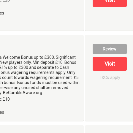
t:
£20
es
Review
 Welcome Bonus up to £300. Significant
 New players only. Min deposit £10. Bonus
Visit
21% up to £300 and separate to Cash
bonus wagering requirements apply. Only
 count towards wagering requirement. £5
T&Cs apply
th bonus. Bonus funds must be used within
herwise any unused shall be removed.
y. BeGambleAware.org.
t:
£10
es