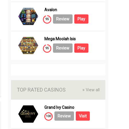
Avalon
Review
Play
95
Mega Moolah Isis
Review
Play
95
TOP RATED CASINOS
»
View all
Grand Ivy Casino
Review
Visit
100